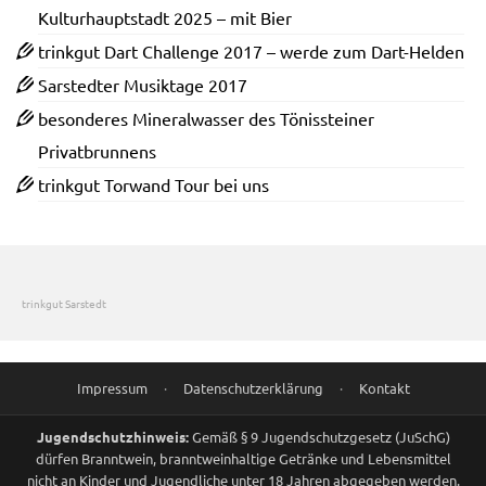
Kulturhauptstadt 2025 – mit Bier
trinkgut Dart Challenge 2017 – werde zum Dart-Helden
Sarstedter Musiktage 2017
besonderes Mineralwasser des Tönissteiner
Privatbrunnens
trinkgut Torwand Tour bei uns
trinkgut Sarstedt
Impressum
·
Datenschutzerklärung
·
Kontakt
Jugendschutzhinweis:
Gemäß § 9 Jugendschutzgesetz (JuSchG)
dürfen Branntwein, branntweinhaltige Getränke und Lebensmittel
nicht an Kinder und Jugendliche unter 18 Jahren abgegeben werden.