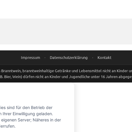
Impressum
·
Datenschutzerklärung
·
Kontakt
Branntwein, branntweinhaltige Getränke und Lebensmittel nicht an Kinder 
.B. Bier, Wein) dürfen nicht an Kinder und Jugendliche unter 16 Jahren abgeg
es sind für den Betrieb der
 Ihrer Einwilligung geladen.
eigenen Server; Näheres in der
derrufen.