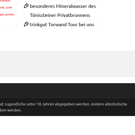
tributor
,
besonderes Mineralwasser des
unk
,
Junk
psi
,
power
,
Tönissteiner Privatbrunnens
trinkgut Torwand Tour bei uns
und Jugendliche unter 18 Jahren abgegeben werden. Andere alkoholische
eben werden.