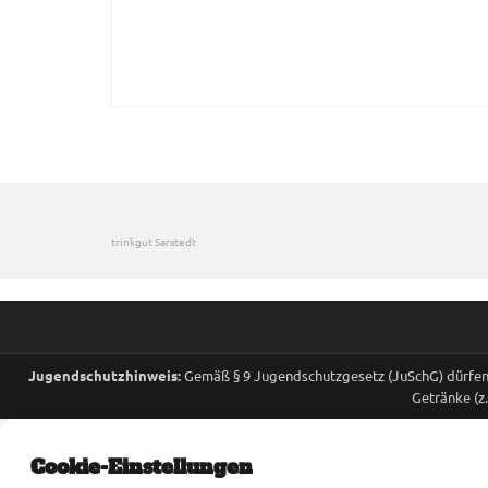
trinkgut Sarstedt
Jugendschutzhinweis:
Gemäß § 9 Jugendschutzgesetz (JuSchG) dürfen 
Getränke (z
Cookie-Einstellungen