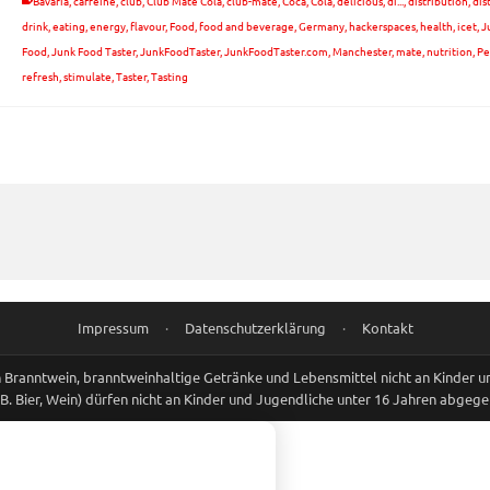
Bavaria
,
caffeine
,
club
,
Club Mate Cola
,
club-mate
,
Coca
,
Cola
,
delicious
,
di...
,
distribution
,
dis
drink
,
eating
,
energy
,
flavour
,
Food
,
food and beverage
,
Germany
,
hackerspaces
,
health
,
icet
,
J
Food
,
Junk Food Taster
,
JunkFoodTaster
,
JunkFoodTaster.com
,
Manchester
,
mate
,
nutrition
,
Pe
refresh
,
stimulate
,
Taster
,
Tasting
Impressum
·
Datenschutzerklärung
·
Kontakt
Branntwein, branntweinhaltige Getränke und Lebensmittel nicht an Kinder 
.B. Bier, Wein) dürfen nicht an Kinder und Jugendliche unter 16 Jahren abgeg