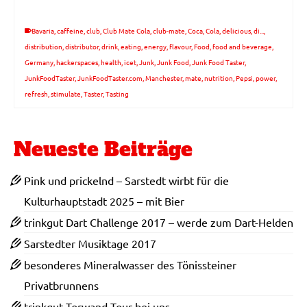
Bavaria
,
caffeine
,
club
,
Club Mate Cola
,
club-mate
,
Coca
,
Cola
,
delicious
,
di...
,
distribution
,
distributor
,
drink
,
eating
,
energy
,
flavour
,
Food
,
food and beverage
,
Germany
,
hackerspaces
,
health
,
icet
,
Junk
,
Junk Food
,
Junk Food Taster
,
JunkFoodTaster
,
JunkFoodTaster.com
,
Manchester
,
mate
,
nutrition
,
Pepsi
,
power
,
refresh
,
stimulate
,
Taster
,
Tasting
Neueste Beiträge
Pink und prickelnd – Sarstedt wirbt für die
Kulturhauptstadt 2025 – mit Bier
trinkgut Dart Challenge 2017 – werde zum Dart-Helden
Sarstedter Musiktage 2017
besonderes Mineralwasser des Tönissteiner
Privatbrunnens
trinkgut Torwand Tour bei uns